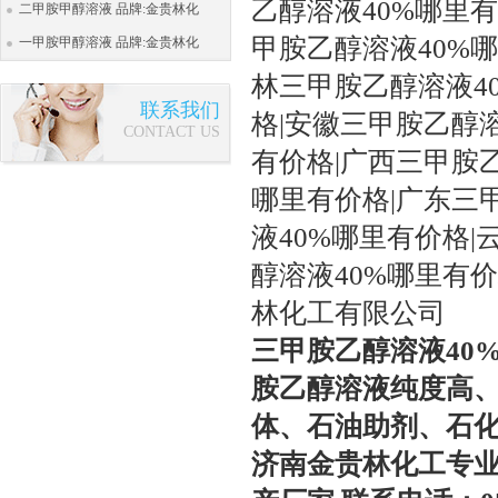
乙醇溶液
40
%
哪里有
二甲胺甲醇溶液 品牌:金贵林化
甲胺乙醇溶液
40
%
哪
一甲胺甲醇溶液 品牌:金贵林化
林三甲胺乙醇溶液
4
联系我们
格
|安徽三甲胺乙醇
CONTACT US
有价格
|广西三甲胺
哪里有价格
|广东三
液
40
%
哪里有价格
|
醇溶液
40
%
哪里有价
林化工有限公司
三甲胺乙醇溶液40
胺乙醇溶液纯度高
体、石油助剂、石
济南金贵林化工专业