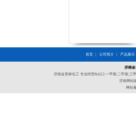
首页
|
公司简介
|
产品展示
济南金
济南金贵林化工 专业经营&出口:一甲胺,二甲胺,三
济南网站
网站