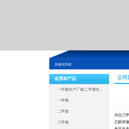
关键词导航：
公司
金贵林产品
一甲胺生产厂家|二甲胺生...
一甲胺
二甲胺
河北三甲
乙醇溶液
三甲胺
秦皇岛市