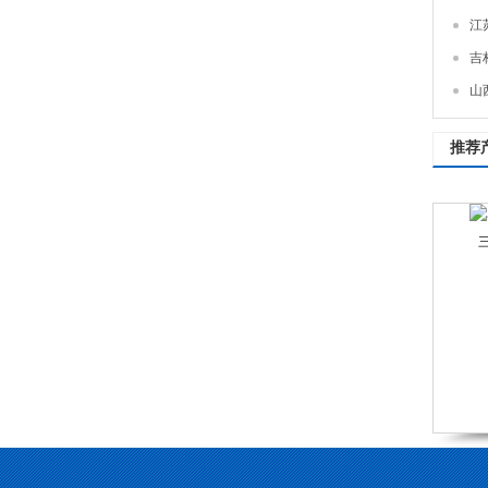
江
吉
山
推荐