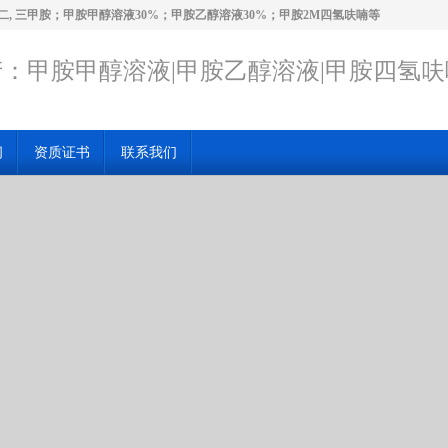
二, 三甲胺；甲胺甲醇溶液30%；甲胺乙醇溶液30%；甲胺2M四氢呋喃等
：甲胺甲醇溶液|甲胺乙醇溶液|甲胺四氢呋
闻
资质证书
联系我们