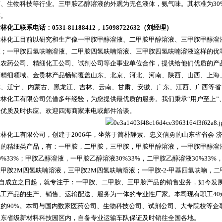
、生物科技等行业。三甲胺乙醇溶液的外观为无色液体，氨气味。其标准为30
醇。
化工联系电话：0531-81188412
，15098722632
（刘经理）
贵林化工目前以研究和生产像一甲胺甲醇溶液、二甲胺甲醇溶液、三甲胺甲醇溶
液；一甲胺四氢呋喃溶液、二甲胺四氢呋喃溶液、三甲胺四氢呋喃溶液这样的优
、农药公司、精细化工公司、试剂公司等企事业单位合作，提供给他们优质的产
等精细领域。金贵林产品畅销覆盖山东、北京、河北、河南、陕西、山西、上海
林、辽宁 、内蒙古、黑龙江、吉林、云南、甘肃、安徽、广东、江西、广西等
林化工有限公司凭借多年经验，为您提供最优质的服务。我们秉承“用户至上”、“
品优质及时供应。欢迎四海商家来电或邮件洽谈。
林化工有限公司，创建于2006年，坐落于简朴静素、忠义信勇的山东省省会-
的精细类产品，有：一甲胺，二甲胺，三甲胺，甲胺甲醇溶液，一甲胺甲醇溶液30
0%33%；甲胺乙醇溶液，一甲胺乙醇溶液30%33%，二甲胺乙醇溶液30%33%
甲胺2M四氢呋喃溶液，三甲胺2M四氢呋喃溶液；一甲胺-2-甲基四氢呋喃，二甲
本司自成立之日起，就专注于：一甲胺、二甲胺、三甲胺产品的销售业务，如今
工产品的生产、销售、运输配送、服务为一体的专业性厂家。本司现有职工40
数的90%。本司与国内数家医药公司、生物科技公司、试剂公司、大专院校等企
山东省级新材料科技园区内，自备专业运输车队保证及时销往全国各地。