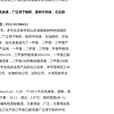
无杂质，广泛用于制药、医药中间体、石化助
31-81188412
南市。本司在济南市郊山东省级新材料科技园区
，广泛用于制药、医药中间体、石油助剂、石化
务，如今发展成为了一甲胺、二甲胺、三甲胺产
，产品有：一甲胺，二甲胺，三甲胺，甲胺甲醇溶
%33%，三甲胺甲醇溶液30%33%；一甲胺乙醇
氢呋喃溶液，二甲胺2M四氢呋喃溶液，三甲胺2M四
呋喃等也包括这类产品的出口业务。本司现有职工40
药公司、生物科技公司、试剂公司、大专院校等企
thanol sol，CAS：75-50-3 为无色液体。易燃、易
59.11，沸点：2.87℃。相对密度(水=1)：
性：稳定。碱性程度较氨强。主要用途：广泛，主要用在医
化工生产的三甲胺乙醇溶液广泛用于医药中间