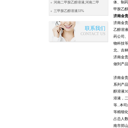
体、制药
河南二甲胺乙醇溶液,河南二甲
甲胺乙
三甲胺乙醇溶液33%
济南金贵林
济南金
联系我们
乙醇溶
CONTACT US
药公司
物科技
北、吉
济南金贵
做到产
济南金贵
系列产品
醇溶液3
溶液，二
等...
等精细化
占总人
南市郊