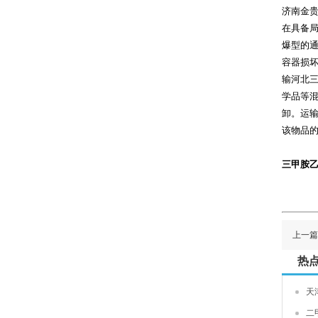
济南金
在具备
爆型的
容器损
输河北
学品等混
卸。运
该物品的
三甲胺乙
上一篇
热
天
二