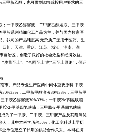
%三甲胺乙醇，也可做到33%或按用户要求的三
液；一甲胺乙醇溶液、二甲胺乙醇溶液、三甲胺
等甲胺系列精细化工产品为主，并与国内数家医
品。我司的产品纯度高 无杂质广泛用于医药、生
、四川、天津、重庆、江苏、浙江、湖南、湖
省市自治区，创造了良好的社会效益和经济效益。
质量至上”、“合同至上”的“三至上原则”，保证
济南市。产品专业生产医药中间体重要原料-甲胺
%33%，二甲胺甲醇溶液30%33%，三甲胺甲
，三甲胺乙醇溶液30%33%；一甲胺2M四氢呋喃
胺-2-甲基四氢呋喃，三甲胺-2-甲基四氢呋喃
发展成为了一甲胺、二甲胺、三甲胺产品及其附属优
余人，其中本科学历占50%，化工专科以上学历
事业单位建立了长期的供货合作关系。本司在济