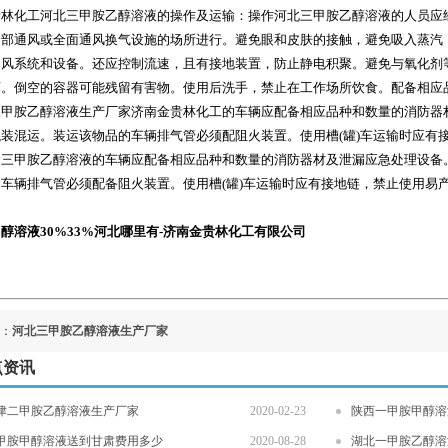
贵林化工河北三甲胺乙醇溶液的操作及运输：操作河北三甲胺乙醇溶液的人员应
局部通风或全面通风换气设施的场所进行。避免眼和皮肤的接触，避免吸入蒸汽
通风系统和设备。还应控制流速，且有接地装置，防止静电积聚。避免与氧化剂
坏。倒空的容器可能残留有害物。使用后洗手，禁止在工作场所饮食。配备相应
三甲胺乙醇溶液生产厂家济南金贵林化工的车辆应配备相应品种和数量的消防器
装混运。装运该物品的车辆排气管必须配阻火装置。使用槽(罐)车运输时应有
输三甲胺乙醇溶液的车辆应配备相应品种和数量的消防器材及泄漏应急处理设备
车辆排气管必须配备阻火装置。使用槽(罐)车运输时应有接地链，禁止使用易
醇溶液30%33%河北哪里有-济南金贵林化工有限公司
：
河北三甲胺乙醇溶液生产厂家
点资讯
津二甲胺乙醇溶液生产厂家
2020-02-23
陕西一甲胺甲醇溶
甲胺甲醇溶液送到甘肃费用多少
2020-08-28
湖北一甲胺乙醇溶