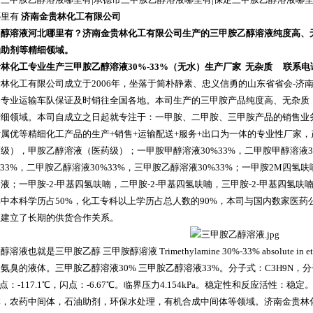
哪里有
济南金贵林化工有限公司
乙醇溶液河北哪里有？济南金贵林化工有限公司生产的三甲胺乙醇溶液纯度高、
油助剂等精细领域。
林化工专业生产三甲胺乙醇溶液30%-33%（无水）生产厂家 无杂质 联系电话：05
林化工有限公司成立于2006年，坐落于简朴静素、忠义信勇的山东省省会-济
备专业运输车队保证及时销往全国各地。本司生产的三甲胺产品纯度高、无杂质
精细领域。本司自成立之日起就专注于：一甲胺、二甲胺、三甲胺产品的销售业
属优等精细化工产品的生产+销售+运输配送+服务+出口为一体的专业性厂家
级），甲胺乙醇溶液（医药级）；一甲胺甲醇溶液30%33%，二甲胺甲醇溶液30
%33%，二甲胺乙醇溶液30%33%，三甲胺乙醇溶液30%33%；一甲胺2M四
液；一甲胺-2-甲基四氢呋喃，二甲胺-2-甲基四氢呋喃，三甲胺-2-甲基四氢
中本科学历占50%，化工专科以上学历占总人数的90%，本司与国内数家医
位建立了长期的供货合作关系。
液也就是三甲胺乙醇 三甲胺醇溶液 Trimethylamine 30%-33% absolute in e
氨臭的液体。三甲胺乙醇溶液30% 三甲胺乙醇溶液33%。分子式：C3H9N，分子量：
。熔点：-117.1℃，闪点：-6.67℃。临界压力4.154kPa。稳定性和反应活
体，农药中间体，石油助剂，环保水处理，有机合成中间体等领域。济南金贵林