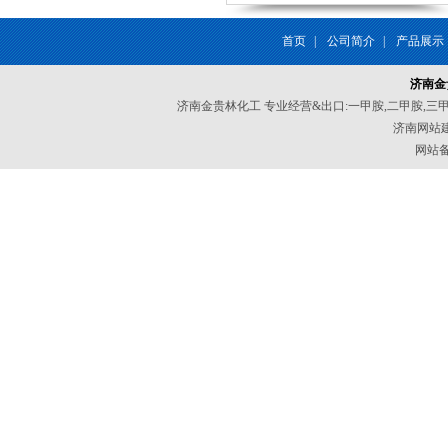
首页
|
公司简介
|
产品展示
济南金
济南金贵林化工 专业经营&出口:一甲胺,二甲胺,三
济南网站
网站