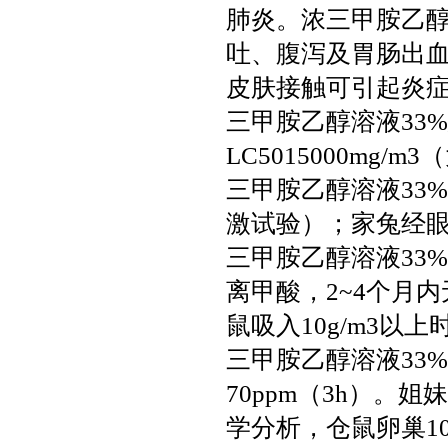
肺炎。浓三甲胺乙醇
吐、腹泻及胃肠出
皮肤接触可引起炎
三甲胺乙醇溶液33%急
LC5015000mg/m
三甲胺乙醇溶液33
激试验）；家兔经眼
三甲胺乙醇溶液33%
离甲酸，2~4个月
鼠吸入10g/m3以上
三甲胺乙醇溶液33
70ppm（3h）。
学分析，仓鼠卵巢10m