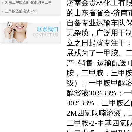
济南金贵林化工有限
河南二甲胺乙醇溶液,河南二甲
的山东省省会-济南
三甲胺乙醇溶液33%
自备专业运输车队
联系我们
无杂质，广泛用于
CONTACT US
立之日起就专注于
展成为了一甲胺、
产+销售+运输配送
胺，二甲胺，三甲
级）；一甲胺甲醇溶液
醇溶液30%33%；
30%33%，三甲胺
2M四氢呋喃溶液，
二甲胺-2-甲基四