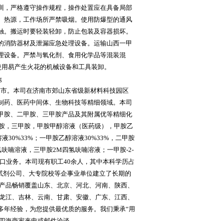
训，严格遵守操作规程，操作处置应在具备局部
、热源，工作场所严禁吸烟。使用防爆型的通风
触。搬运时要轻装轻卸，防止包装及容器损坏。
的消防器材及泄漏应急处理设备。运输山西一甲
理设备。严禁与氧化剂、食用化学品等混装混
使用易产生火花的机械设备和工具装卸。
南市。本司在济南市郊山东省级新材料科技园区
制药、医药中间体、生物科技等精细领域。本司
甲胺、二甲胺、三甲胺产品及其附属优等精细化
甲胺，三甲胺，甲胺甲醇溶液（医药级），甲胺乙
液30%33%；一甲胺乙醇溶液30%33%，二甲胺
氢呋喃溶液，三甲胺2M四氢呋喃溶液；一甲胺-2-
出口业务。本司现有职工40余人，其中本科学历占
、试剂公司、大专院校等企事业单位建立了长期的
林产品畅销覆盖山东、北京、河北、河南、陕西、
黑龙江、吉林、云南、甘肃、安徽、广东、江西、
多年经验，为您提供最优质的服务。我们秉承“用
迎四海商家来电或邮件洽谈。