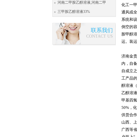
河南二甲胺乙醇溶液,河南二甲
化工一
三甲胺乙醇溶液33%
通风或
系统和
倒空的
联系我们
胺甲醇
CONTACT US
运。装运
济南金贵
内，自
自成立
工产品的
醇溶液（
乙醇溶液
甲基四氢
50%，
供货合
山西、
广西等
户至上”