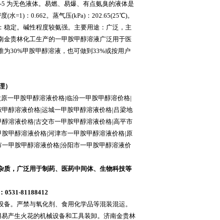
cas：74-89-5 为无色液体。易燃、易爆、有点氨臭的液体是
0.662。蒸气压(kPa)：202.65(25℃)。
应活性：稳定。碱性程度较氨强。主要用途：广泛，主
南金贵林化工生产的一甲胺甲醇溶液广泛用于医
为30%甲胺甲醇溶液，也可做到33%或按用户
经理）
太原一甲胺甲醇溶液价格|临汾一甲胺甲醇溶价格|
胺甲醇溶液价格|运城一甲胺甲醇溶液价格|吕梁地
甲醇溶液价格|古交市一甲胺甲醇溶液价格|高平市
甲胺甲醇溶液价格|河津市一甲胺甲醇溶液价格|原
市一甲胺甲醇溶液价格|汾阳市一甲胺甲醇溶液价
杂质，广泛用于制药、医药中间体、生物科技等
1-81188412
设备。严禁与氧化剂、食用化学品等混装混运。
用易产生火花的机械设备和工具装卸。济南金贵林