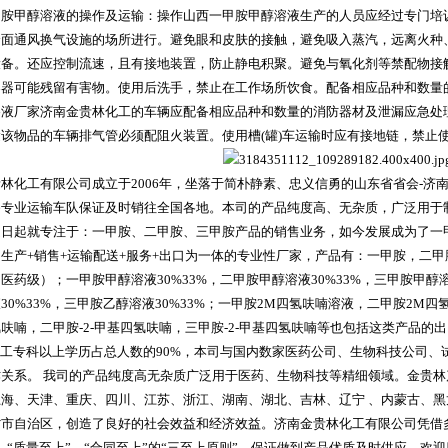
甲胺甲醇溶液的操作及运输：操作山西一甲胺甲醇溶液生产的人员应经过专门培
全面通风换气设施的场所进行。避免眼和皮肤的接触，避免吸入蒸汽，远离火种
设备。还应控制流速，且有接地装置，防止静电积聚。避免与氧化剂等禁配物接
容器可能残留有害物。使用后洗手，禁止在工作场所饮食。配备相应品种和数量
溶液厂家济南金贵林化工的车辆应配备相应品种和数量的消防器材及泄漏应急处
该物品的车辆排气管必须配阻火装置。使用槽(罐)车运输时应有接地链，禁止
林化工有限公司成立于2006年，坐落于简朴静素、忠义信勇的山东省省会-济
备专业运输车队保证及时销往全国各地。本司的产品纯度高、无杂质，广泛用于
之日起就专注于：一甲胺、二甲胺、三甲胺产品的销售业务，如今发展成为了一
生产+销售+运输配送+服务+出口为一体的专业性厂家，产品有：一甲胺，二
医药级）；一甲胺甲醇溶液30%33%，二甲胺甲醇溶液30%33%，三甲胺甲醇溶
30%33%，三甲胺乙醇溶液30%33%；一甲胺2M四氢呋喃溶液，二甲胺2M四
呋喃，二甲胺-2-甲基四氢呋喃，三甲胺-2-甲基四氢呋喃等也包括这类产品的
化工专科以上学历占总人数的90%，本司与国内数家医药公司、生物科技公司
作关系。 我司的产品纯度高无杂质广泛用于医药、生物科技等精细领域。金贵
上海、天津、重庆、四川、江苏、浙江、湖南、湖北、吉林、辽宁 、内蒙古、
省市自治区，创造了良好的社会效益和经济效益。济南金贵林化工有限公司凭借
、“质量至上”、“合同至上”的“三至上原则”，保证做到产品优质及时供应。欢