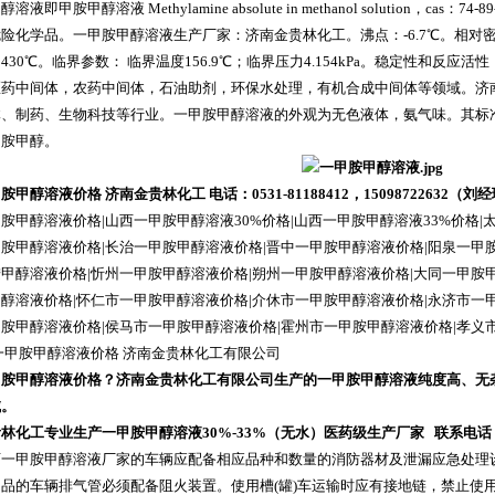
溶液即甲胺甲醇溶液 Methylamine absolute in methanol solution，
险化学品。一甲胺甲醇溶液生产厂家：济南金贵林化工。沸点：-6.7℃。相对密度(水=1)：
430℃。临界参数： 临界温度156.9℃；临界压力4.154kPa。稳定性和反
医药中间体，农药中间体，石油助剂，环保水处理，有机合成中间体等领域。济
、制药、生物科技等行业。一甲胺甲醇溶液的外观为无色液体，氨气味。其标准
甲胺甲醇。
甲醇溶液价格 济南金贵林化工 电话：0531-81188412，15098722632（刘
胺甲醇溶液价格|山西一甲胺甲醇溶液30%价格|山西一甲胺甲醇溶液33%价格|
胺甲醇溶液价格|长治一甲胺甲醇溶液价格|晋中一甲胺甲醇溶液价格|阳泉一甲
甲醇溶液价格|忻州一甲胺甲醇溶液价格|朔州一甲胺甲醇溶液价格|大同一甲胺
醇溶液价格|怀仁市一甲胺甲醇溶液价格|介休市一甲胺甲醇溶液价格|永济市一
胺甲醇溶液价格|侯马市一甲胺甲醇溶液价格|霍州市一甲胺甲醇溶液价格|孝义
一甲胺甲醇溶液价格 济南金贵林化工有限公司
甲胺甲醇溶液价格？济南金贵林化工有限公司生产的一甲胺甲醇溶液纯度高、无
域。
林化工专业生产一甲胺甲醇溶液30%-33%（无水）医药级生产厂家 联系电话：053
西一甲胺甲醇溶液厂家的车辆应配备相应品种和数量的消防器材及泄漏应急处理
品的车辆排气管必须配备阻火装置。使用槽(罐)车运输时应有接地链，禁止使