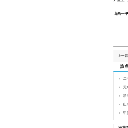
山西一甲
上一篇
热
二
无
浙
山
甲
推荐