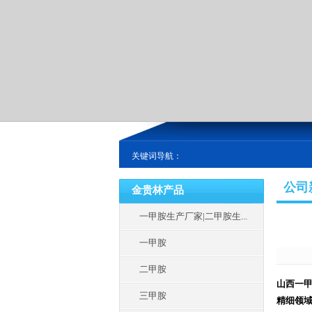
关键词导航：
公司
金贵林产品
一甲胺生产厂家|二甲胺生...
一甲胺
二甲胺
山西一
三甲胺
精细领