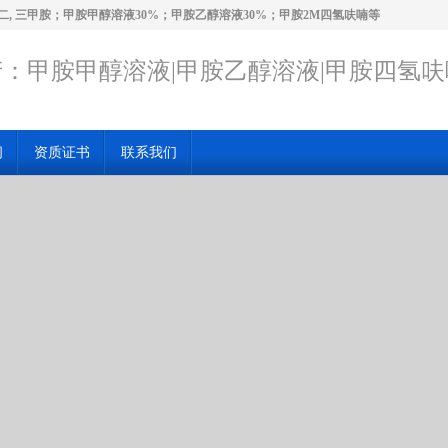
二, 三甲胺；甲胺甲醇溶液30%；甲胺乙醇溶液30%；甲胺2M四氢呋喃等
：甲胺甲醇溶液|甲胺乙醇溶液|甲胺四氢呋
闻
资质证书
联系我们