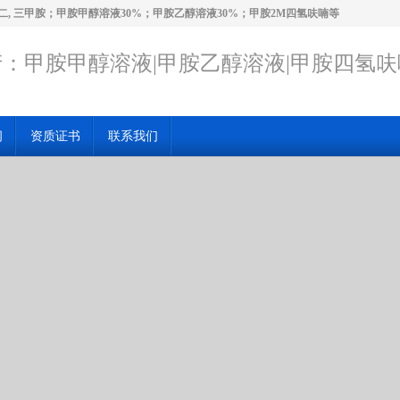
二, 三甲胺；甲胺甲醇溶液30%；甲胺乙醇溶液30%；甲胺2M四氢呋喃等
：甲胺甲醇溶液|甲胺乙醇溶液|甲胺四氢呋
闻
资质证书
联系我们