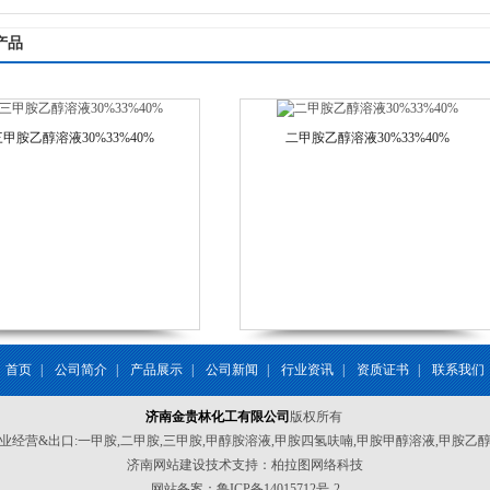
产品
三甲胺乙醇溶液30%33%40%
二甲胺乙醇溶液30%33%40%
首页
|
公司简介
|
产品展示
|
公司新闻
|
行业资讯
|
资质证书
|
联系我们
济南金贵林化工有限公司
版权所有
业经营&出口:一甲胺,二甲胺,三甲胺,甲醇胺溶液,甲胺四氢呋喃,甲胺甲醇溶液,甲胺乙
济南网站建设
技术支持：柏拉图网络科技
网站备案：
鲁ICP备14015712号-2