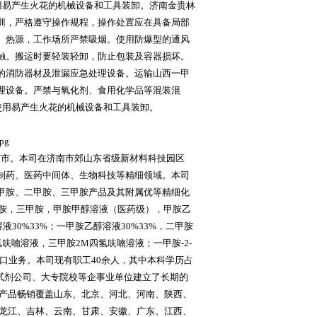
用易产生火花的机械设备和工具装卸。济南金贵林
训，严格遵守操作规程，操作处置应在具备局部
、热源，工作场所严禁吸烟。使用防爆型的通风
触。搬运时要轻装轻卸，防止包装及容器损坏。
的消防器材及泄漏应急处理设备。运输山西一甲
理设备。严禁与氧化剂、食用化学品等混装混
使用易产生火花的机械设备和工具装卸。
南市。本司在济南市郊山东省级新材料科技园区
制药、医药中间体、生物科技等精细领域。本司
甲胺、二甲胺、三甲胺产品及其附属优等精细化
甲胺，三甲胺，甲胺甲醇溶液（医药级），甲胺乙
液30%33%；一甲胺乙醇溶液30%33%，二甲胺
氢呋喃溶液，三甲胺2M四氢呋喃溶液；一甲胺-2-
出口业务。本司现有职工40余人，其中本科学历占
、试剂公司、大专院校等企事业单位建立了长期的
林产品畅销覆盖山东、北京、河北、河南、陕西、
黑龙江、吉林、云南、甘肃、安徽、广东、江西、