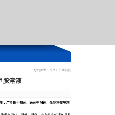
您的位置：
首页
>
公司新闻
甲胺溶液
源：
杂质，广泛用于制药、医药中间体、生物科技等精
as：74-89-5 为无色液体。易燃、易爆、有点氨臭的液体是易