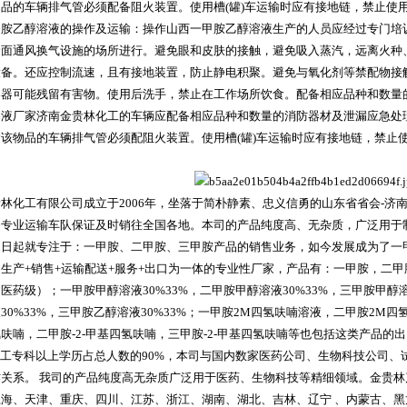
品的车辆排气管必须配备阻火装置。使用槽(罐)车运输时应有接地链，禁止使
甲胺乙醇溶液的操作及运输：操作山西一甲胺乙醇溶液生产的人员应经过专门培
全面通风换气设施的场所进行。避免眼和皮肤的接触，避免吸入蒸汽，远离火种
设备。还应控制流速，且有接地装置，防止静电积聚。避免与氧化剂等禁配物接
容器可能残留有害物。使用后洗手，禁止在工作场所饮食。配备相应品种和数量
溶液厂家济南金贵林化工的车辆应配备相应品种和数量的消防器材及泄漏应急处
该物品的车辆排气管必须配阻火装置。使用槽(罐)车运输时应有接地链，禁止
林化工有限公司成立于2006年，坐落于简朴静素、忠义信勇的山东省省会-济
备专业运输车队保证及时销往全国各地。本司的产品纯度高、无杂质，广泛用于
之日起就专注于：一甲胺、二甲胺、三甲胺产品的销售业务，如今发展成为了一
生产+销售+运输配送+服务+出口为一体的专业性厂家，产品有：一甲胺，二
医药级）；一甲胺甲醇溶液30%33%，二甲胺甲醇溶液30%33%，三甲胺甲醇溶
30%33%，三甲胺乙醇溶液30%33%；一甲胺2M四氢呋喃溶液，二甲胺2M四
呋喃，二甲胺-2-甲基四氢呋喃，三甲胺-2-甲基四氢呋喃等也包括这类产品的
化工专科以上学历占总人数的90%，本司与国内数家医药公司、生物科技公司
作关系。 我司的产品纯度高无杂质广泛用于医药、生物科技等精细领域。金贵
上海、天津、重庆、四川、江苏、浙江、湖南、湖北、吉林、辽宁 、内蒙古、