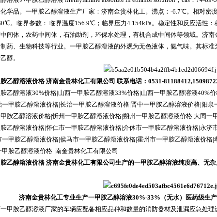
化学品。一甲胺乙醇溶液生产厂家：济南金贵林化工。沸点：-6.7℃。相对密度(水=1)：0
30℃。临界参数： 临界温度156.9℃；临界压力4.154kPa。稳定性和反应
药中间体，农药中间体，石油助剂，环保水处理，有机合成中间体等领域。济南
制药、生物科技等行业。一甲胺乙醇溶液的外观为无色液体，氨气味。其标准为
胺乙醇。
乙醇溶液价格 济南金贵林化工有限公司 联系电话：0531-81188412,150987
胺乙醇溶液30%价格|
山西一甲胺乙醇溶液33%价格|
山西一甲胺乙醇溶液40%价
治一甲胺乙醇溶液价格|长治一甲胺乙醇溶液价格|晋中一甲胺乙醇溶液价格|阳泉
甲胺乙醇溶液价格|忻州一甲胺乙醇溶液价格|朔州一甲胺乙醇溶液价格|大同一
胺乙醇溶液价格|怀仁市一甲胺乙醇溶液价格|介休市一甲胺乙醇溶液价格|永济
市一甲胺乙醇溶液价格|侯马市一甲胺乙醇溶液价格|霍州市一甲胺乙醇溶液价格
一甲胺乙醇溶液价格 南金贵林化工有限公司
甲胺乙醇溶液价格 济南金贵林化工有限公司生产的一甲胺乙醇溶液纯度高、无
。
济南金贵林化工专业生产一甲胺乙醇溶液30%-33%（无水）医药级生产厂家 
西一甲胺乙醇溶液厂家的车辆应配备相应品种和数量的消防器材及泄漏应急处理