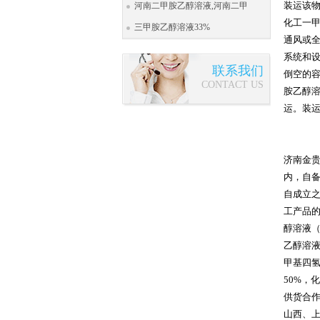
装运该物
河南二甲胺乙醇溶液,河南二甲
化工一
三甲胺乙醇溶液33%
通风或
系统和
联系我们
倒空的
CONTACT US
胺乙醇
运。装运
济南金贵
内，自
自成立
工产品的
醇溶液（
乙醇溶液
甲基四氢
50%，
供货合
山西、