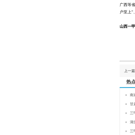
广西等
户至上”
山西一甲
上一篇
热
南
甘
三
湖
三