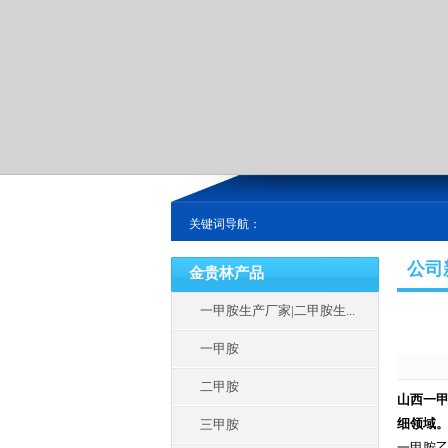
关键词导航：
公司
金贵林产品
一甲胺生产厂家|二甲胺生...
一甲胺
二甲胺
山西一
细领域
三甲胺
一甲胺乙醇