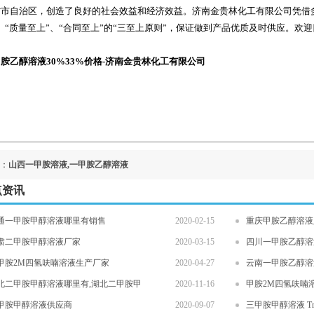
省市自治区，创造了良好的社会效益和经济效益。济南金贵林化工有限公司凭借
、“质量至上”、“合同至上”的“三至上原则”，保证做到产品优质及时供应。欢
胺乙醇溶液30%33%价格-济南金贵林化工有限公司
：
山西一甲胺溶液,一甲胺乙醇溶液
点资讯
通一甲胺甲醇溶液哪里有销售
2020-02-15
重庆甲胺乙醇溶液
肃二甲胺甲醇溶液厂家
2020-03-15
四川一甲胺乙醇溶
甲胺2M四氢呋喃溶液生产厂家
2020-04-27
云南一甲胺乙醇溶
北二甲胺甲醇溶液哪里有,湖北二甲胺甲
2020-11-16
甲胺2M四氢呋喃溶液 Me
甲胺甲醇溶液供应商
2020-09-07
三甲胺甲醇溶液 Trimet