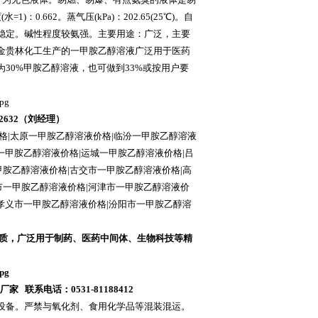
.662。蒸气压(kPa)：202.65(25℃)。自
活性：稳定。碱性程度较氨强。主要用途：广泛，主要
金贵林化工生产的一甲胺乙醇溶液广泛用于医药
30%甲胺乙醇溶液，也可做到33%或按用户要
22632（刘经理）
格|
太原一甲胺乙醇溶液价格|临汾一甲胺乙醇溶液
一甲胺乙醇溶液价格|运城一甲胺乙醇溶液价格|吕
甲胺乙醇溶液价格|古交市一甲胺乙醇溶液价格|高
市一甲胺乙醇溶液价格|河津市一甲胺乙醇溶液价
|孝义市一甲胺乙醇溶液价格|汾阳市一甲胺乙醇溶
杂质，广泛用于制药、医药中间体、生物科技等精
联系电话：0531-81188412
设备。严禁与氧化剂、食用化学品等混装混运。