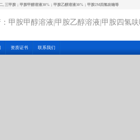
二, 三甲胺；甲胺甲醇溶液30%；甲胺乙醇溶液30%；甲胺2M四氢呋喃等
：甲胺甲醇溶液|甲胺乙醇溶液|甲胺四氢呋
闻
资质证书
联系我们