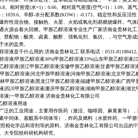
6.8
。相对密度
(
水
=1)
：
0.66
。相对蒸气密度
(
空气
=1)
：
1.09
。蒸气
)
：
1059.6
。辛醇
-
水分配系数
(KOW)
：
-0.173
。稳定性和反应活性
爆炸性混合物。接触热、火星、火焰或氧化剂易燃烧爆炸。气体
遇火源会着火回燃。甲胺乙醇溶液专业生产厂家济南金贵林化工
。禁配物：酸类、卤素、酸酐、强氧化剂、氯仿。，与空气形成
于水的盐类。
醇溶液是干什么用的
济南金贵林化工
联系电话：
0531-81188412
醇溶液
|
甲胺乙醇溶液
30%|
甲胺乙醇溶液
33%|
山东甲胺乙醇溶液
|
乙醇溶液
|
浙江甲胺乙醇溶液
|
安徽甲胺乙醇溶液
|
甘肃甲胺乙醇溶
甲胺乙醇溶液
|
河北甲胺甲醇溶液
|
河南甲胺乙醇溶液
|
北京甲胺乙
林甲胺乙醇溶液
|
黑龙江甲胺乙醇溶液
|
福建甲胺乙醇溶液
|
广西甲
液
|
四川甲胺乙醇溶液
|
重庆甲胺乙醇溶液
|
湖南甲胺乙醇溶液
|
湖北
溶液
|
一甲胺乙醇溶液
济南金贵林化工有限公司
乙醇溶液用途
广泛的工业用途，主要用作医药（激活、咖啡因、麻黄素等），
素中间体、蒽醌系中间体等），炸药及燃料（水胶炸药、一甲肼
照相化学品和溶剂等的原料。济南金贵林化工有限公司出品的
、大专院校科研机构研究。