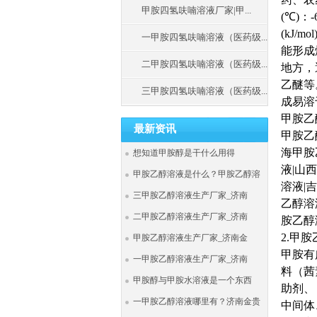
甲胺四氢呋喃溶液厂家|甲...
(
℃
)
：
-
(kJ/mol
一甲胺四氢呋喃溶液（医药级...
能形成
二甲胺四氢呋喃溶液（医药级...
地方，
乙醚等
三甲胺四氢呋喃溶液（医药级...
成易溶
甲胺乙
最新资讯
甲胺乙
海甲胺
想知道甲胺醇是干什么用得
液
|
山西
甲胺乙醇溶液是什么？甲胺乙醇溶
溶液
|
吉
三甲胺乙醇溶液生产厂家_济南
乙醇溶
二甲胺乙醇溶液生产厂家_济南
胺乙醇
2.
甲胺
甲胺乙醇溶液生产厂家_济南金
甲胺有
一甲胺乙醇溶液生产厂家_济南
料（茜
甲胺醇与甲胺水溶液是一个东西
助剂、
一甲胺乙醇溶液哪里有？济南金贵
中间体