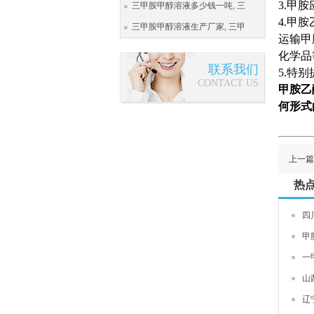
3.
甲胺
三甲胺甲醇溶液多少钱一吨, 三
4.
甲胺
三甲胺甲醇溶液生产厂家, 三甲
运输甲
化学品
联系我们
5.
特别
CONTACT US
甲胺乙
何形式
上一篇
热
四
甲
一
山
辽