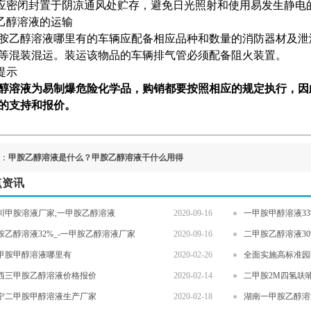
应密闭封置于阴凉通风处贮存，避免日光照射和使用易发生静电
乙醇溶液的运输
胺乙醇溶液哪里有的车辆应配备相应品种和数量的消防器材及泄
等混装混运。装运该物品的车辆排气管必须配备阻火装置。
提示
醇溶液为易制爆危险化学品，购销都要按照相应的规定执行，因
的支持和报价。
：
甲胺乙醇溶液是什么？甲胺乙醇溶液干什么用得
点资讯
川甲胺溶液厂家,一甲胺乙醇溶液
2020-09-16
一甲胺甲醇溶液3
胺乙醇溶液32%_-一甲胺乙醇溶液厂家
2020-09-16
二甲胺乙醇溶液3
甲胺甲醇溶液哪里有
2020-02-26
全面实施高标准园
西三甲胺乙醇溶液价格报价
2020-02-14
二甲胺2M四氢呋
宁二甲胺甲醇溶液生产厂家
2020-02-18
湖南一甲胺乙醇溶