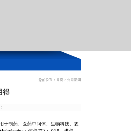
您的位置：
首页
>
公司新闻
用得
源：
用于制药、医药中间体、生物科技、农
Methylamine
；熔点
(
℃
)
：
-93.5
。沸点