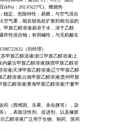
压
(kPa)
：
202.65(25
℃
)
。燃烧热
：稳定。危险特性：易燃，与空气混合
比空气重，能在较低处扩散到相当远的
。甲胺乙醇溶液易溶于水，溶于乙醇、
爆炸性混合物；有弱碱性，与无机酸生
,1598722632
（刘经理）
江苏甲胺乙醇溶液
|
浙江甲胺乙醇溶液
|
上
液
|
内蒙古甲胺乙醇溶液
|
陕西甲胺乙醇溶
醇溶液
|
天津甲胺乙醇溶液
|
辽宁甲胺乙醇
胺乙醇溶液
|
云南甲胺乙醇溶液
|
贵州甲胺
甲胺乙醇溶液
|
青海甲胺乙醇溶液
|
宁夏甲
农药（西维因、乐果、杀虫脒等），染
等），表面活性剂、促进剂、以及橡胶
甲胺
乙醇溶液广泛用于生物、制药、医药