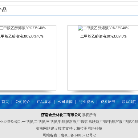
产品
三甲胺乙醇溶液30%33%40%
二甲胺乙醇溶液30%33%40%
首页
|
公司简介
|
产品展示
|
公司新闻
|
行业资讯
|
资质证书
|
联系我们
济南金贵林化工有限公司
版权所有
业经营&出口:一甲胺,二甲胺,三甲胺,甲醇胺溶液,甲胺四氢呋喃,甲胺甲醇溶液,甲胺乙
济南网站建设
技术支持：柏拉图网络科技
网站备案：
鲁ICP备14015712号-2